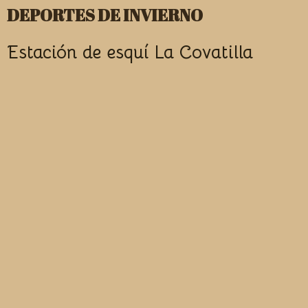
DEPORTES DE INVIERNO
Estación de esquí La Covatilla
La Covatilla se encuentra ubicada en
la Sierra de Béjar, dentro del término
municipal de La Hoya, provincia de
Salamanca.