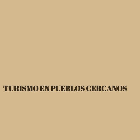
Ermita del Cristo del Refugio
TURISMO EN PUEBLOS CERCANOS
A 97km de Candelario se encuentra