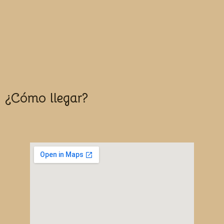
de descanso, alquiler de equipos,
puesto de socorro, tienda de
accesorios, cañones de nieve y escuela
de esquí.
¿Cómo llegar?