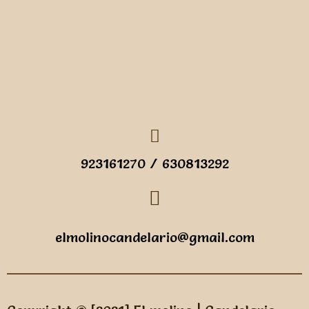
923161270 / 630813292
elmolinocandelario@gmail.com